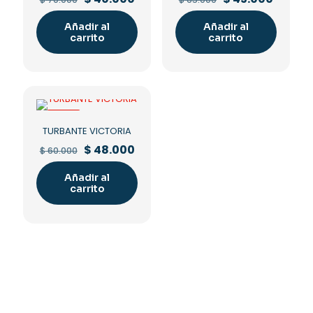
price
price
price
price
was:
is:
was:
is:
Añadir al
Añadir al
$ 70.000.
$ 40.000.
$ 65.000.
$ 45.00
carrito
carrito
-20%
TURBANTE VICTORIA
Original
Current
$
48.000
$
60.000
price
price
was:
is:
Añadir al
$ 60.000.
$ 48.000.
carrito