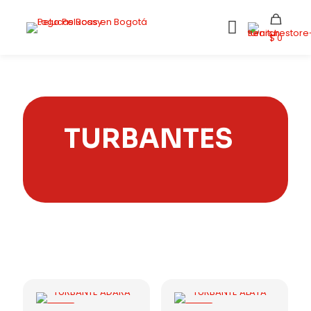
$ 0
TURBANTES
-11%
-11%