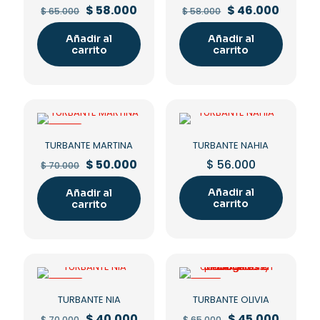
Original
Current
Original
Curren
$
58.000
$
46.000
$
65.000
$
58.000
price
price
price
price
was:
is:
was:
is:
Añadir al
Añadir al
$ 65.000.
$ 58.000.
$ 58.000.
$ 46.00
carrito
carrito
-29%
TURBANTE MARTINA
TURBANTE NAHIA
Original
Current
$
50.000
$
56.000
$
70.000
price
price
was:
is:
Añadir al
Añadir al
$ 70.000.
$ 50.000.
carrito
carrito
-43%
-31%
TURBANTE NIA
TURBANTE OLIVIA
Original
Current
Original
Curren
$
40.000
$
45.000
$
70.000
$
65.000