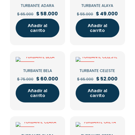
TURBANTE ADARA
TURBANTE ALAYA
Original
Current
Original
Curren
$
58.000
$
49.000
$
65.000
$
55.000
price
price
price
price
was:
is:
was:
is:
Añadir al
Añadir al
$ 65.000.
$ 58.000.
$ 55.000.
$ 49.00
carrito
carrito
-20%
-20%
TURBANTE BELA
TURBANTE CELESTE
Original
Current
Original
Curren
$
60.000
$
52.000
$
75.000
$
65.000
price
price
price
price
was:
is:
was:
is:
Añadir al
Añadir al
$ 75.000.
$ 60.000.
$ 65.000.
$ 52.00
carrito
carrito
-20%
-10%