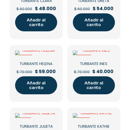
TURBANTE CLARA
TURBANTE GRETA
Original
Current
Original
Curren
$
48.000
$
54.000
$
60.000
$
60.000
price
price
price
price
was:
is:
was:
is:
Añadir al
Añadir al
$ 60.000.
$ 48.000.
$ 60.000.
$ 54.00
carrito
carrito
-16%
-43%
TURBANTE HELENA
TURBANTE INES
Original
Current
Original
Curren
$
59.000
$
40.000
$
70.000
$
70.000
price
price
price
price
was:
is:
was:
is:
Añadir al
Añadir al
$ 70.000.
$ 59.000.
$ 70.000.
$ 40.00
carrito
carrito
-11%
-21%
TURBANTE JULIETA
TURBANTE KATHIE