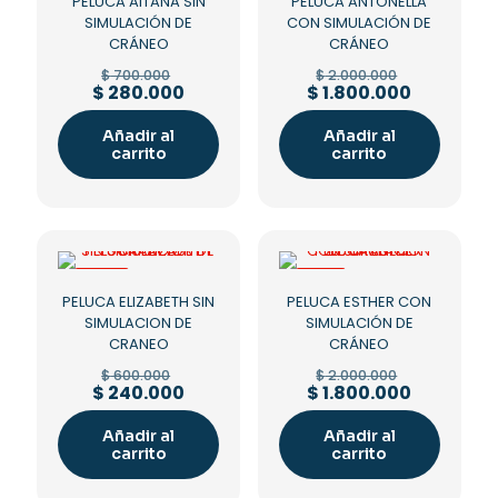
PELUCA AITANA SIN
PELUCA ANTONELLA
SIMULACIÓN DE
CON SIMULACIÓN DE
CRÁNEO
CRÁNEO
Original
Original
$
700.000
$
2.000.000
price
price
Current
Current
$
280.000
$
1.800.000
was:
was:
price
price
$ 700.000.
$ 2.000.00
is:
is:
Añadir al
Añadir al
$ 280.000.
$ 1.800.00
carrito
carrito
-60%
-10%
PELUCA ELIZABETH SIN
PELUCA ESTHER CON
SIMULACION DE
SIMULACIÓN DE
CRANEO
CRÁNEO
Original
Original
$
600.000
$
2.000.000
price
price
Current
Current
$
240.000
$
1.800.000
was:
was:
price
price
$ 600.000.
$ 2.000.00
is:
is:
Añadir al
Añadir al
$ 240.000.
$ 1.800.00
carrito
carrito