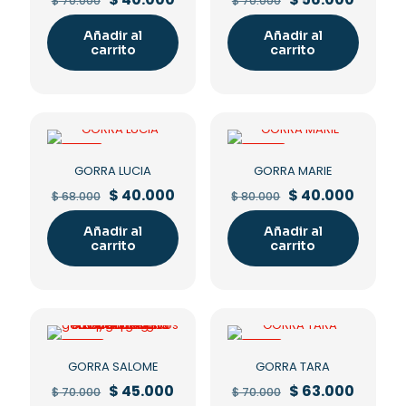
$
70.000
$
70.000
price
price
price
price
was:
is:
was:
is:
Añadir al
Añadir al
$ 70.000.
$ 40.000.
$ 70.000.
$ 56.00
carrito
carrito
-41%
-50%
GORRA LUCIA
GORRA MARIE
Original
Current
Original
Curren
$
40.000
$
40.000
$
68.000
$
80.000
price
price
price
price
was:
is:
was:
is:
Añadir al
Añadir al
$ 68.000.
$ 40.000.
$ 80.000.
$ 40.00
carrito
carrito
-36%
-10%
GORRA SALOME
GORRA TARA
Original
Current
Original
Curren
$
45.000
$
63.000
$
70.000
$
70.000
price
price
price
price