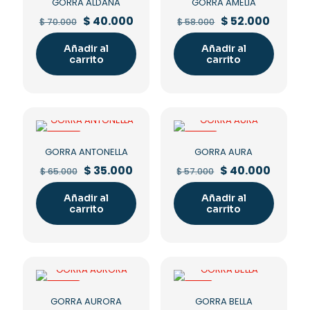
GORRA ALDANA
GORRA AMELIA
Original
Current
Original
Curren
$
40.000
$
52.000
$
70.000
$
58.000
price
price
price
price
was:
is:
was:
is:
Añadir al
Añadir al
$ 70.000.
$ 40.000.
$ 58.000.
$ 52.00
carrito
carrito
-46%
-30%
GORRA ANTONELLA
GORRA AURA
Original
Current
Original
Curren
$
35.000
$
40.000
$
65.000
$
57.000
price
price
price
price
was:
is:
was:
is:
Añadir al
Añadir al
$ 65.000.
$ 35.000.
$ 57.000.
$ 40.00
carrito
carrito
-43%
-11%
GORRA AURORA
GORRA BELLA