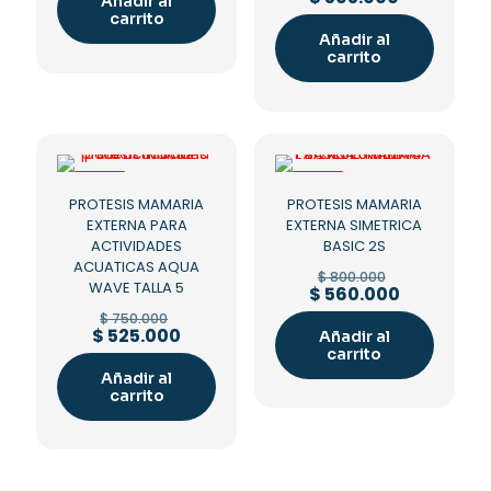
Añadir al
$ 75.000.
$ 67.000.
was:
price
carrito
$ 850.000.
is:
Añadir al
$ 595.000.
carrito
-30%
-30%
PROTESIS MAMARIA
PROTESIS MAMARIA
EXTERNA PARA
EXTERNA SIMETRICA
ACTIVIDADES
BASIC 2S
ACUATICAS AQUA
Original
$
800.000
WAVE TALLA 5
price
Current
$
560.000
was:
price
Original
$
750.000
$ 800.000.
is:
price
Current
$
525.000
Añadir al
$ 560.000.
was:
price
carrito
$ 750.000.
is:
Añadir al
$ 525.000.
carrito