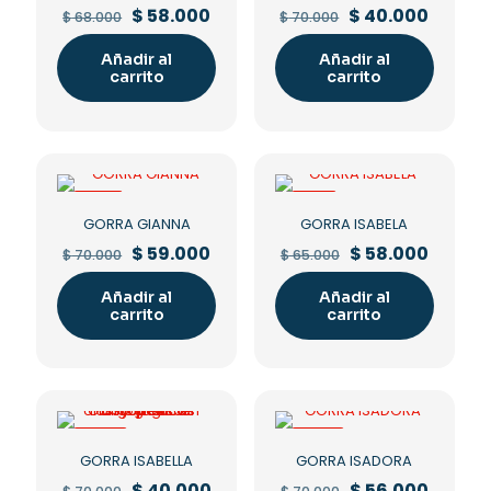
Original
Current
Original
Curren
$
58.000
$
40.000
$
68.000
$
70.000
price
price
price
price
was:
is:
was:
is:
Añadir al
Añadir al
$ 68.000.
$ 58.000.
$ 70.000.
$ 40.00
carrito
carrito
-16%
-11%
GORRA GIANNA
GORRA ISABELA
Original
Current
Original
Curren
$
59.000
$
58.000
$
70.000
$
65.000
price
price
price
price
was:
is:
was:
is:
Añadir al
Añadir al
$ 70.000.
$ 59.000.
$ 65.000.
$ 58.00
carrito
carrito
-43%
-20%
GORRA ISABELLA
GORRA ISADORA
Original
Current
Original
Curren
$
40.000
$
56.000