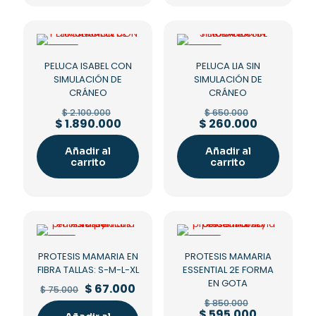
-10%
-60%
PELUCA ISABEL CON
PELUCA LIA SIN
SIMULACIÓN DE
SIMULACIÓN DE
CRÁNEO
CRÁNEO
Original
Original
$
2.100.000
$
650.000
price
price
Current
Current
$
1.890.000
$
260.000
was:
was:
price
price
$ 2.100.000.
$ 650.000.
is:
is:
Añadir al
Añadir al
$ 1.890.000.
$ 260.000.
carrito
carrito
-11%
-30%
PROTESIS MAMARIA EN
PROTESIS MAMARIA
FIBRA TALLAS: S-M-L-XL
ESSENTIAL 2E FORMA
EN GOTA
Original
Current
$
67.000
$
75.000
price
price
Original
$
850.000
was:
is:
price
Current
$
595.000