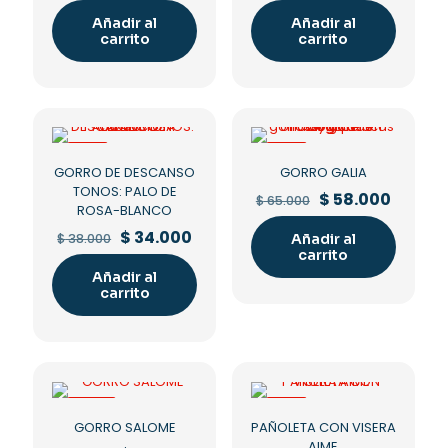
was:
is:
was:
is:
Añadir al
Añadir al
$ 70.000.
$ 45.000.
$ 70.000.
$ 63.00
carrito
carrito
-11%
-11%
GORRO DE DESCANSO
GORRO GALIA
TONOS: PALO DE
Original
Curren
$
58.000
$
65.000
ROSA-BLANCO
price
price
was:
is:
Original
Current
$
34.000
$
38.000
Añadir al
$ 65.000.
$ 58.00
price
price
carrito
was:
is:
Añadir al
$ 38.000.
$ 34.000.
carrito
-50%
-11%
GORRO SALOME
PAÑOLETA CON VISERA
AIME