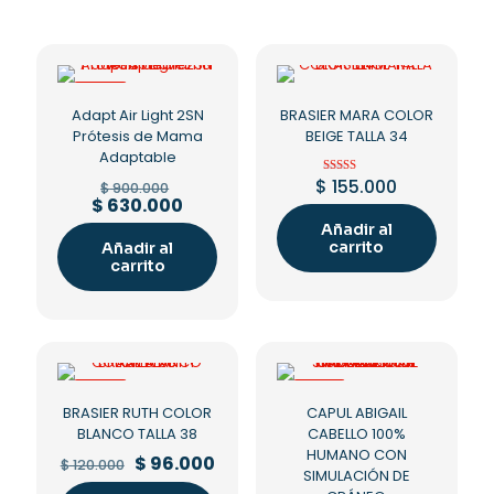
-30%
Adapt Air Light 2SN
BRASIER MARA COLOR
Prótesis de Mama
BEIGE TALLA 34
Adaptable
Original
$
155.000
Valorado en
$
900.000
5.00
price
Current
$
630.000
de 5
was:
price
Añadir al
$ 900.000.
is:
carrito
Añadir al
$ 630.000.
carrito
-20%
-23%
BRASIER RUTH COLOR
CAPUL ABIGAIL
BLANCO TALLA 38
CABELLO 100%
HUMANO CON
Original
Current
$
96.000
$
120.000
SIMULACIÓN DE
price
price