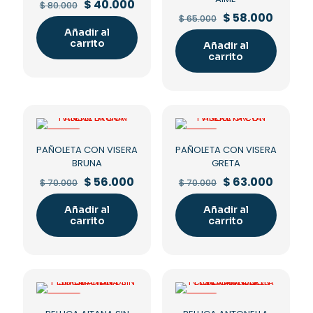
Original
Current
$
40.000
$
80.000
price
price
Original
Curren
$
58.000
$
65.000
was:
is:
price
price
Añadir al
$ 80.000.
$ 40.000.
was:
is:
carrito
Añadir al
$ 65.000.
$ 58.00
carrito
-20%
-10%
PAÑOLETA CON VISERA
PAÑOLETA CON VISERA
BRUNA
GRETA
Original
Current
Original
Curren
$
56.000
$
63.000
$
70.000
$
70.000
price
price
price
price
was:
is:
was:
is:
Añadir al
Añadir al
$ 70.000.
$ 56.000.
$ 70.000.
$ 63.00
carrito
carrito
-60%
-10%