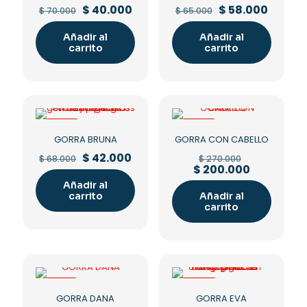
Original
Current
Original
Curren
$
40.000
$
58.000
$
70.000
$
65.000
price
price
price
price
was:
is:
was:
is:
Añadir al
Añadir al
$ 70.000.
$ 40.000.
$ 65.000.
$ 58.00
carrito
carrito
-38%
-26%
GORRA BRUNA
GORRA CON CABELLO
Original
Current
Original
$
42.000
$
68.000
$
270.000
price
price
price
Current
$
200.000
was:
is:
was:
price
Añadir al
$ 68.000.
$ 42.000.
$ 270.000.
is:
carrito
Añadir al
$ 200.000.
carrito
-15%
-43%
GORRA DANA
GORRA EVA