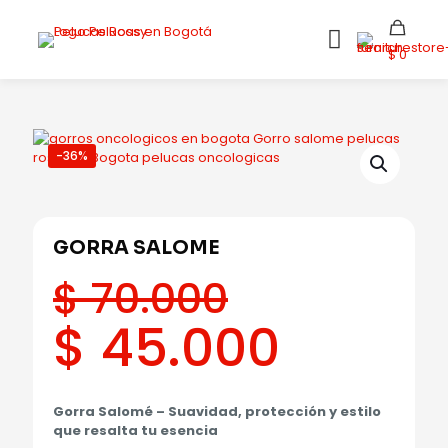
$ 0
-36%
GORRA SALOME
$
70.000
Original
Curre
$
45.000
price
price
Gorra Salomé – Suavidad, protección y estilo
was:
is:
que resalta tu esencia