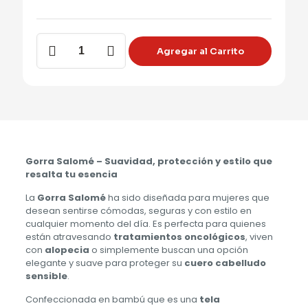
$ 70.000.
$ 45.0
GORRA
Agregar al Carrito
SALOME
cantidad
Gorra Salomé – Suavidad, protección y estilo que
resalta tu esencia
La
Gorra Salomé
ha sido diseñada para mujeres que
desean sentirse cómodas, seguras y con estilo en
cualquier momento del día. Es perfecta para quienes
están atravesando
tratamientos oncológicos
, viven
con
alopecia
o simplemente buscan una opción
elegante y suave para proteger su
cuero cabelludo
sensible
.
Confeccionada en bambú que es una
tela