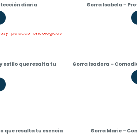
price
otección diaria
Gorra Isabela – Pr
is:
$ 59.000.
Current
0
price
 estilo que resalta tu
Gorra Isadora – Comodi
is:
$ 40.000.
Current
0
price
lo que resalta tu esencia
Gorra Marie – Co
is: