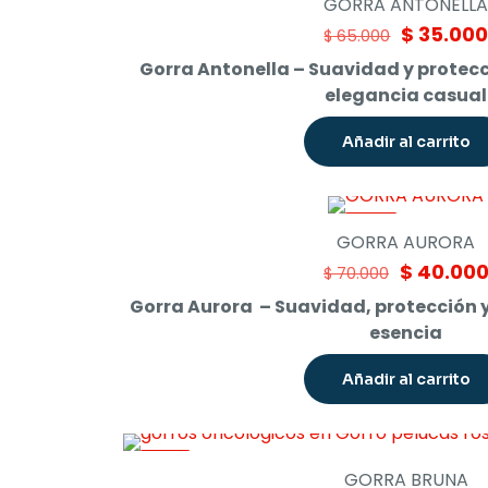
GORRA ANTONELL
Original
$
35.00
$
65.000
price
Gorra Antonella – Suavidad y protec
was:
elegancia casual
$ 65.000.
Añadir al carrito
-43%
GORRA AURORA
Original
$
40.00
$
70.000
price
Gorra Aurora – Suavidad, protección y 
was:
esencia
$ 70.000.
Añadir al carrito
-38%
GORRA BRUNA