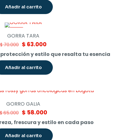
$ 80.000.
$ 40.000.
Añadir al carrito
-10%
GORRA TARA
Original
Current
$
63.000
$
70.000
price
price
protección y estilo que resalta tu esencia
was:
is:
$ 70.000.
$ 63.000.
Añadir al carrito
GORRO GALIA
Original
Current
$
58.000
$
65.000
price
price
reza, frescura y estilo en cada paso
was:
is:
$ 65.000.
$ 58.000.
Añadir al carrito