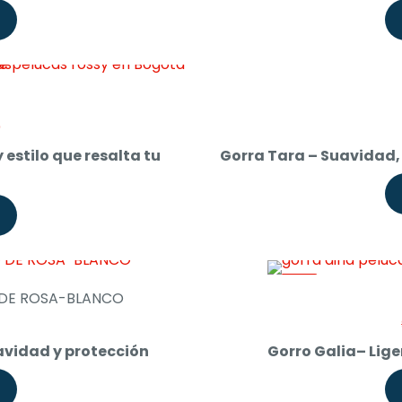
$ 40.000.
Current
0
price
estilo que resalta tu
Gorra Tara – Suavidad, 
is:
$ 45.000.
-11%
 DE ROSA-BLANCO
Current
price
avidad y protección
Gorro Galia– Lige
is:
$ 34.000.