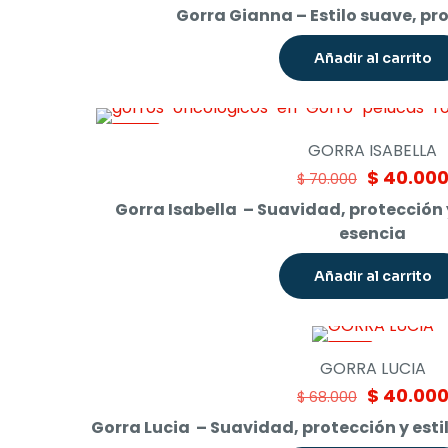
price
Gorra Gianna – Estilo suave, pr
was:
$ 70.000.
Añadir al carrito
-43%
GORRA ISABELLA
Original
$
40.00
$
70.000
price
Gorra Isabella – Suavidad, protección y
was:
esencia
$ 70.000.
Añadir al carrito
-41%
GORRA LUCIA
Original
$
40.00
$
68.000
price
Gorra Lucia – Suavidad, protección y esti
was: