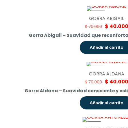
-43%
GORRA ABIGAIL
Original
$
40.00
$
70.000
price
Gorra Abigail – Suavidad que reconfort
was:
$ 70.000.
Añadir al carrito
-43%
GORRA ALDANA
Original
$
40.00
$
70.000
price
Gorra Aldana – Suavidad consciente y est
was:
$ 70.000.
Añadir al carrito
-46%