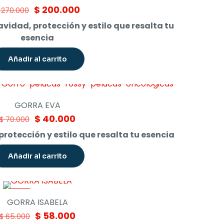
Original
Current
$
200.000
270.000
price
price
vidad, protección y estilo que resalta tu
was:
is:
esencia
$ 270.000.
$ 200.000.
Añadir al carrito
GORRA EVA
Original
Current
$
40.000
$
70.000
price
price
rotección y estilo que resalta tu esencia
was:
is:
$ 70.000.
$ 40.000.
Añadir al carrito
-11%
GORRA ISABELA
Original
Current
$
58.000
$
65.000