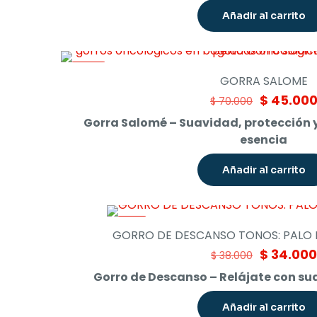
$ 68.000.
Añadir al carrito
-36%
GORRA SALOME
Original
$
45.00
$
70.000
price
Gorra Salomé – Suavidad, protección y 
was:
esencia
$ 70.000.
Añadir al carrito
-11%
GORRO DE DESCANSO TONOS: PALO
Original
$
34.000
$
38.000
price
Gorro de Descanso – Relájate con su
was:
$ 38.000.
Añadir al carrito