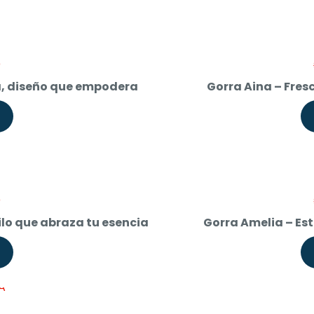
Current
0
price
a, diseño que empodera
Gorra Aina – Fresc
is:
$ 40.000.
Current
0
price
ilo que abraza tu esencia
Gorra Amelia – Es
is:
$ 40.000.