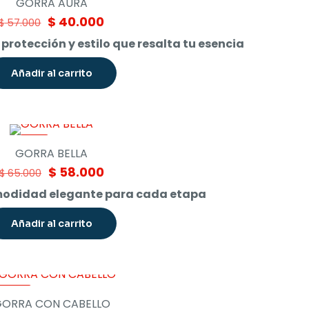
GORRA AURA
Original
Current
$
40.000
$
57.000
price
price
protección y estilo que resalta tu esencia
was:
is:
$ 57.000.
$ 40.000.
Añadir al carrito
-11%
GORRA BELLA
Original
Current
$
58.000
$
65.000
price
price
omodidad elegante para cada etapa
was:
is:
$ 65.000.
$ 58.000.
Añadir al carrito
-26%
ORRA CON CABELLO