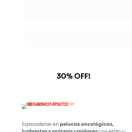
Subscribe to our newsletter
and grab
30% OFF!
Especialistas en
pelucas oncológicas,
turbantes y prótesis capilares
con estilo y