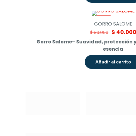
-50%
GORRO SALOME
Original
$
40.00
$
80.000
price
Gorro Salome– Suavidad, protección y 
was:
esencia
$ 80.000.
Añadir al carrito