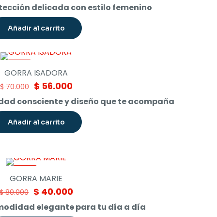
price
price
otección delicada con estilo femenino
was:
is:
$ 65.000.
$ 58.000.
Añadir al carrito
-20%
GORRA ISADORA
Original
Current
$
56.000
$
70.000
price
price
dad consciente y diseño que te acompaña
was:
is:
$ 70.000.
$ 56.000.
Añadir al carrito
-50%
GORRA MARIE
Original
Current
$
40.000
$
80.000
price
price
modidad elegante para tu día a día
was:
is: