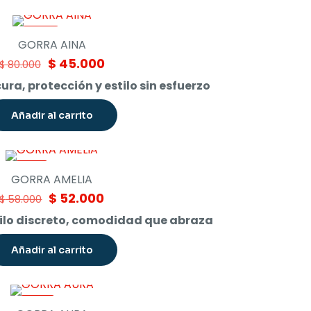
-44%
GORRA AINA
Original
Current
$
45.000
$
80.000
price
price
ura, protección y estilo sin esfuerzo
was:
is:
$ 80.000.
$ 45.000.
Añadir al carrito
-10%
GORRA AMELIA
Original
Current
$
52.000
$
58.000
price
price
tilo discreto, comodidad que abraza
was:
is:
$ 58.000.
$ 52.000.
Añadir al carrito
-30%