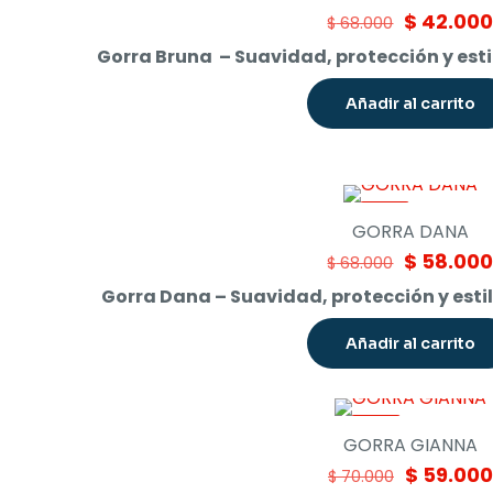
Original
$
42.00
$
68.000
price
Gorra Bruna – Suavidad, protección y esti
was:
$ 68.000.
Añadir al carrito
-15%
GORRA DANA
Original
$
58.00
$
68.000
price
Gorra Dana – Suavidad, protección y estil
was:
$ 68.000.
Añadir al carrito
-16%
GORRA GIANNA
Original
$
59.000
$
70.000