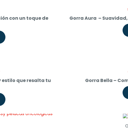
A
Current
0
price
ción con un toque de
Gorra Aura – Suavidad, 
is:
$ 35.000.
Current
0
price
estilo que resalta tu
Gorra Bella – C
is:
$ 40.000.
G