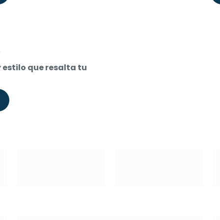
Current
0
price
estilo que resalta tu
is:
$ 40.000.