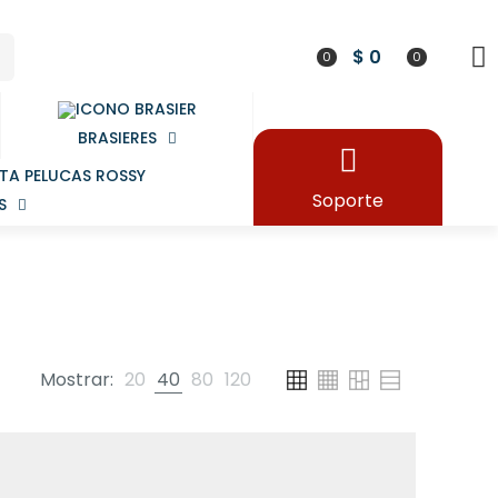
$ 0
0
0
BRASIERES
Soporte
S
Mostrar:
20
40
80
120