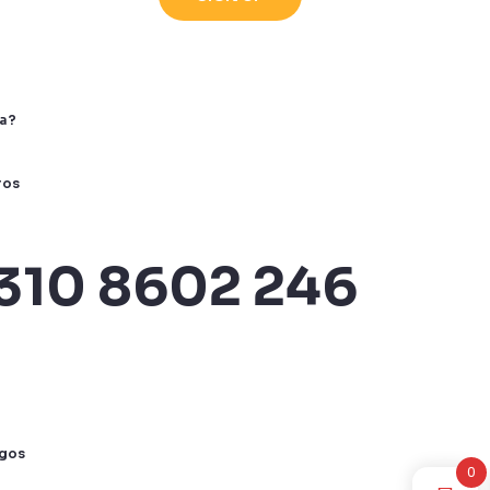
a?
ros
310 8602 246
gos
0