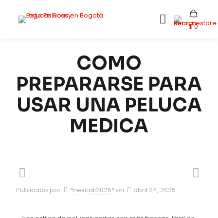
$ 0
COMO
PREPARARSE PARA
USAR UNA PELUCA
MEDICA
Publicado por
*nescali2025*
on
abril 24, 2025